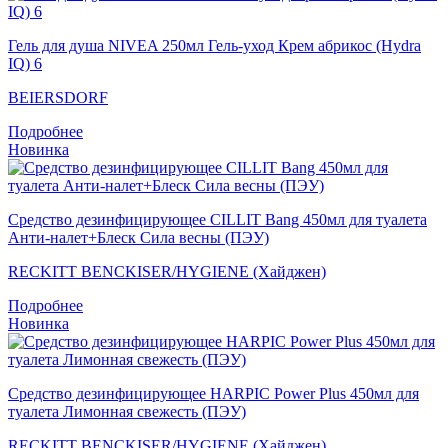
Гель для душа NIVEA 250мл Гель-уход Крем абрикос (Hydra
IQ) 6
BEIERSDORF
Подробнее
Новинка
Средство дезинфицирующее CILLIT Bang 450мл для туалета
Анти-налет+Блеск Сила весны (ПЭУ)
RECKITT BENCKISER/HYGIENE (Хайджен)
Подробнее
Новинка
Средство дезинфицирующее HARPIC Power Plus 450мл для
туалета Лимонная свежесть (ПЭУ)
RECKITT BENCKISER/HYGIENE (Хайджен)