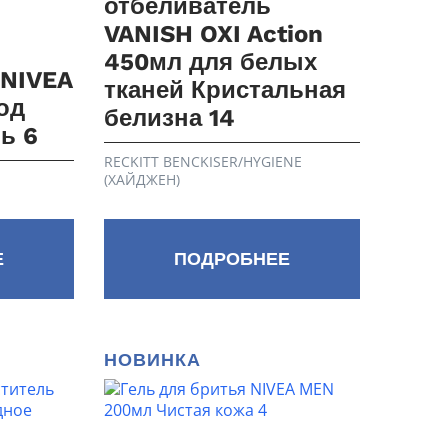
отбеливатель
VANISH OXI Action
450мл для белых
 NIVEA
тканей Кристальная
од
белизна 14
ь 6
RECKITT BENCKISER/HYGIENE
(ХАЙДЖЕН)
Е
ПОДРОБНЕЕ
НОВИНКА