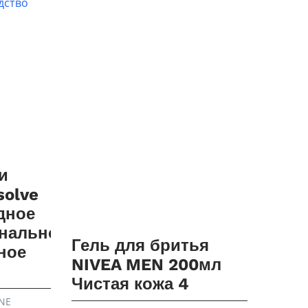
и
solve
дное
нальное
Гель для бритья
ное
NIVEA MEN 200мл
Чистая кожа 4
NE