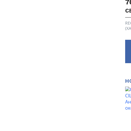
7
с
RE
(Х
Н