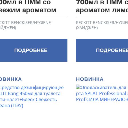
00мл в ПММ со
700мл в ПММ 
вежим ароматом
ароматом лим
CKITT BENCKISER/HYGIENE
RECKITT BENCKISER/HYGIE
АЙДЖЕН)
(ХАЙДЖЕН)
ПОДРОБНЕЕ
ПОДРОБНЕ
ОВИНКА
НОВИНКА