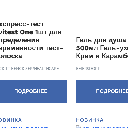
кспресс-тест
vitest One 1шт для
пределения
Гель для душа
еременности тест-
500мл Гель-ух
олоска
Крем и Карамб
CKITT BENCKISER/НEALTHСARE
BEIERSDORF
ПОДРОБНЕЕ
ПОДРОБНЕ
ОВИНКА
НОВИНКА