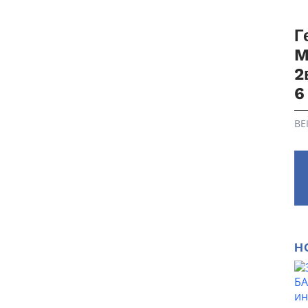
Г
M
2
6
BE
Н