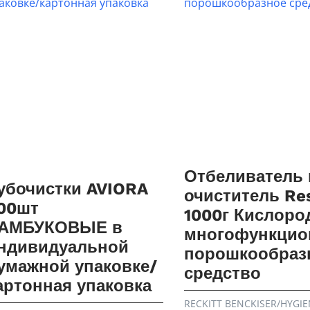
Отбеливатель 
убочистки AVIORA
очиститель Re
00шт
1000г Кислоро
АМБУКОВЫЕ в
многофункцио
ндивидуальной
порошкообраз
умажной упаковке/
средство
артонная упаковка
RECKITT BENCKISER/HYGIE