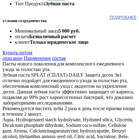
Тип Продукта
Зубная паста
ПОДРОБНЕЕ
условия сотрудничества
Минимальный заказ
5 000 руб.
оплата
Безналичный расчет
клиент
Только юридическое лицо
Купить оптом
описание
Применение
состав
Пасты нового поколения для комплексного ежедневного
ухода за полостью рта.
Зубная паста SPLAT (СПЛАТ) DAILY Защита десен 3в1
отлично подойдет для ежедневного ухода за полостью рта,
обеспечивая комплексный уход с акцентом на укрепление
десен. Данная зубная паста эффективно защищает от кариеса,
подавляя до 99% рост кариесогенных бактерий, что доказано
лабораторными исследованиями.
Рекомендуется чистить зубы 2 раза в день после приема пищи
в течение 2 минут.
Aqua, Hydrogenated starch hydrolysate, Hydrated silica, Glycerin,
Dicalcium phosphate dihydrate, Sodium coco-sulfate, Cellulose
gum, Aroma, Calcium/magnesium/zinc hydroxyapatite, Benzyl
alcohol, Helianthus annuus seed oil, Citric acid, Sucralose, Beta-