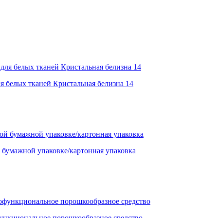
я белых тканей Кристальная белизна 14
умажной упаковке/картонная упаковка
функциональное порошкообразное средство