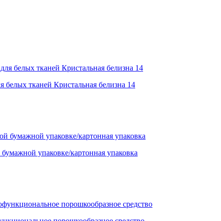
я белых тканей Кристальная белизна 14
умажной упаковке/картонная упаковка
функциональное порошкообразное средство