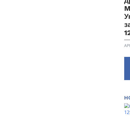
д
M
У
з
1
АР
Н