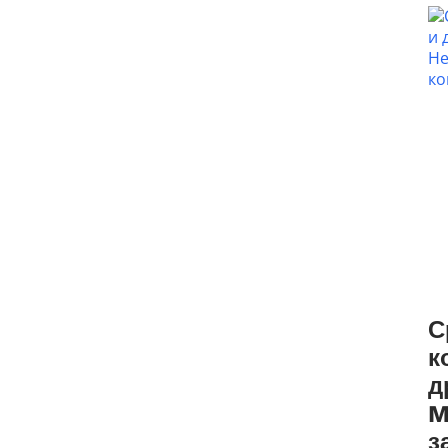
С
к
д
M
з