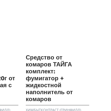
Средство от
комаров ТАЙГА
комплект:
0г от
фумигатор +
ая с
жидкостной
наполнитель от
комаров
ФИЛД)
ХИМБЫТКОНТРАСТ (ГРИНФИЛД)