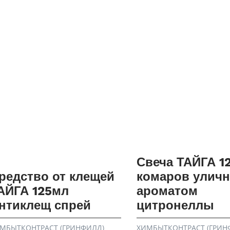
Свеча ТАЙГА 12
редство от клещей
комаров уличн
АЙГА 125мл
ароматом
нтиклещ спрей
цитронеллы
МБЫТКОНТРАСТ (ГРИНФИЛД)
ХИМБЫТКОНТРАСТ (ГРИН