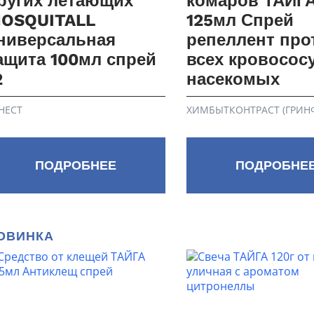
ругих летающих
комаров ТАЙГА
OSQUITALL
125мл Спрей
ниверсальная
репеллент про
ащита 100мл спрей
всех кровосос
2
насекомых
НЕСТ
ХИМБЫТКОНТРАСТ (ГРИН
ПОДРОБНЕЕ
ПОДРОБНЕ
ОВИНКА