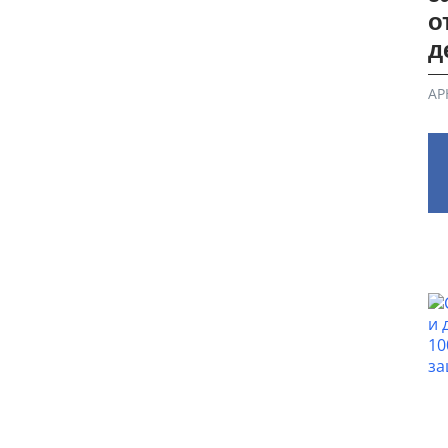
о
д
АР