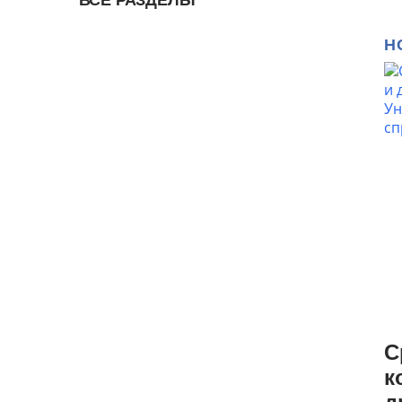
Н
С
к