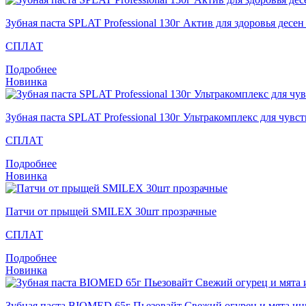
Зубная паста SPLAT Professional 130г Актив для здоровья десе
СПЛАТ
Подробнее
Новинка
Зубная паста SPLAT Professional 130г Ультракомплекс для чувс
СПЛАТ
Подробнее
Новинка
Патчи от прыщей SMILEX 30шт прозрачные
СПЛАТ
Подробнее
Новинка
Зубная паста BIOMED 65г Пьезовайт Свежий огурец и мята и