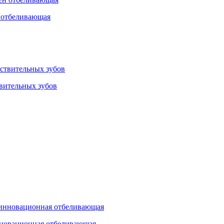
н отбеливающая
твительных зубов
нновационная отбеливающая