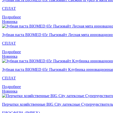
СПЛАТ
Подробнее
Новинка
Зубная паста BIOMED 65г Пьезовайт Лесная мята инновацион
СПЛАТ
Подробнее
Новинка
Зубная паста BIOMED 65г Пьезовайт Клубника инновационна
СПЛАТ
Подробнее
Новинка
Перчатки хозяйственные BIG City латексные Суперчувствител
БИОСФЕРА (IMPEX)