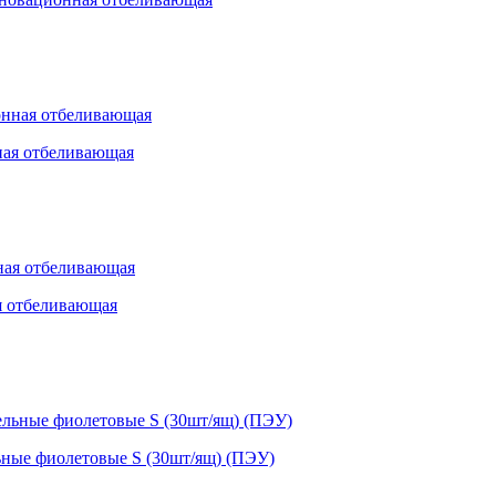
ная отбеливающая
я отбеливающая
ьные фиолетовые S (30шт/ящ) (ПЭУ)