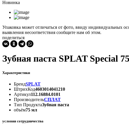
Новинка
Упаковка может отличаться от фото, ввиду индивидуальных осо
выявления несоответствия сообщите нам об этом.
поделиться
Зубная паста SPLAT Specia
Характеристики
Бренд
SPLAT
ШтрихКод
4603014041210
Артикул
112.16884.0101
Производитель
СПЛАТ
Тип Продукта
Зубная паста
объём
75 мл
условия сотрудничества