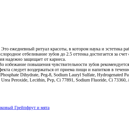
а. Это ежедневный ритуал красоты, в котором наука и эстетика р
лородное отбеливание зубов до 2.5 оттенка достигается за счет
рия надежно защищает от кариеса.
. Во избежание повышения чувствительности зубов рекомендует
кта следует воздержаться от приема пищи и напитков в течение
 Phosphate Dihydrate, Peg-8, Sodium Lauryl Sulfate, Hydrogenated P
rea Peroxide, Lecithin, Pvp, Сi 77891, Sodium Fluoride, Сi 73360, An