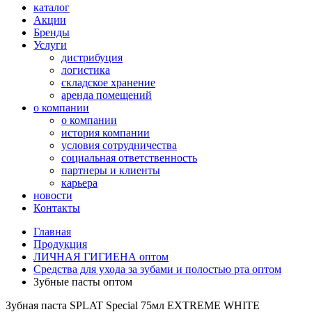
каталог
Акции
Бренды
Услуги
дистрибуция
логистика
складское хранение
аренда помещений
о компании
о компании
история компании
условия сотрудничества
социальная ответственность
партнеры и клиенты
карьера
новости
Контакты
Главная
Продукция
ЛИЧНАЯ ГИГИЕНА оптом
Средства для ухода за зубами и полостью рта оптом
Зубные пасты оптом
Зубная паста SPLAT Special 75мл EXTREME WHITE