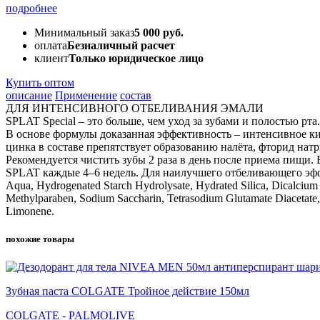
подробнее
Минимальный заказ
5 000 руб.
оплата
Безналичный расчет
клиент
Только юридическое лицо
Купить оптом
описание
Применение
состав
ДЛЯ ИНТЕНСИВНОГО ОТБЕЛИВАНИЯ ЭМАЛИ
SPLAT Special – это больше, чем уход за зубами и полостью рт
В основе формулы доказанная эффективность – интенсивное кис
цинка в составе препятствует образованию налёта, фторид нат
Рекомендуется чистить зубы 2 раза в день после приема пищи
SPLAT каждые 4–6 недель. Для наилучшего отбеливающего эффе
Aqua, Hydrogenated Starch Hydrolysate, Hydrated Silica, Dicalcium
Methylparaben, Sodium Saccharin, Tetrasodium Glutamate Diacetate, U
Limonene.
похожие товары
Зубная паста COLGATE Тройное действие 150мл
COLGATE - PALMOLIVE