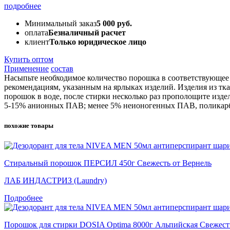
подробнее
Минимальный заказ
5 000 руб.
оплата
Безналичный расчет
клиент
Только юридическое лицо
Купить оптом
Применение
состав
Насыпьте необходимое количество порошка в соответствующее 
рекомендациям, указанным на ярлыках изделий. Изделия из тка
порошок в воде, после стирки несколько раз прополощите издел
5-15% анионных ПАВ; менее 5% неионогенных ПАВ, поликарбок
похожие товары
Стиральный порошок ПЕРСИЛ 450г Свежесть от Вернель
ЛАБ ИНДАСТРИЗ (Laundry)
Подробнее
Порошок для стирки DOSIA Optima 8000г Альпийская Свежест