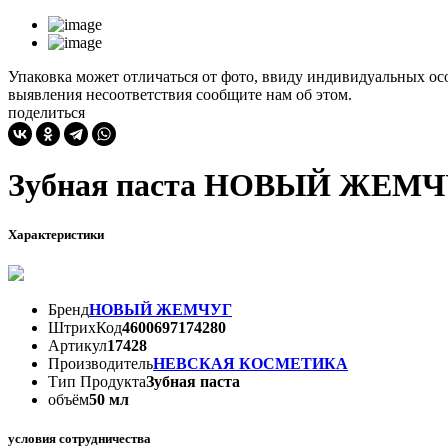
Упаковка может отличаться от фото, ввиду индивидуальных осо
выявления несоответствия сообщите нам об этом.
поделиться
Зубная паста НОВЫЙ ЖЕМЧУ
Характеристики
Бренд
НОВЫЙ ЖЕМЧУГ
ШтрихКод
4600697174280
Артикул
17428
Производитель
НЕВСКАЯ КОСМЕТИКА
Тип Продукта
Зубная паста
объём
50 мл
условия сотрудничества