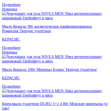
Подробнее
Новинка
Мыло Кераcис 90г косметическое парфюмированное
Романтик Твердое туалетное
КЕРАСИС
Подробнее
Новинка
Мыло Керасис 100г Минерал Бэланс Твердое туалетное
КЕРАСИС
Подробнее
Крем-мыло туалетное DURU 1+1 4 80г Морские минералы (э/
пак)