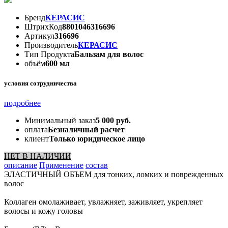
Бренд
КЕРАСИС
ШтрихКод
8801046316696
Артикул
316696
Производитель
КЕРАСИС
Тип Продукта
Бальзам для волос
объём
600 мл
условия сотрудничества
подробнее
Минимальный заказ
5 000 руб.
оплата
Безналичный расчет
клиент
Только юридическое лицо
НЕТ В НАЛИЧИИ
описание
Применение
состав
ЭЛАСТИЧНЫЙ ОБЪЕМ для тонких, ломких и поврежденных
волос
Коллаген омолаживает, увлажняет, заживляет, укрепляет
волосы и кожу головы