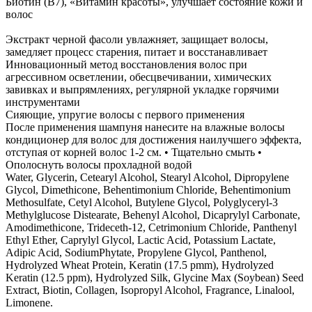
Биотин (B7), «Витамин красоты», улучшает состояние кожи и
волос
Экстракт черной фасоли увлажняет, защищает волосы,
замедляет процесс старения, питает и восстанавливает
Инновационный метод восстановления волос при
агрессивном осветлении, обесцвечивании, химических
завивках и выпрямлениях, регулярной укладке горячими
инструментами
Сияющие, упругие волосы с первого применения
После применения шампуня нанесите на влажные волосы
кондиционер для волос для достижения наилучшего эффекта,
отступая от корней волос 1-2 см. • Тщательно смыть •
Ополоснуть волосы прохладной водой
Water, Glycerin, Cetearyl Alcohol, Stearyl Alcohol, Dipropylene
Glycol, Dimethicone, Behentimonium Chloride, Behentimonium
Methosulfate, Cetyl Alcohol, Butylene Glycol, Polyglyceryl-3
Methylglucose Distearate, Behenyl Alcohol, Dicaprylyl Carbonate,
Amodimethicone, Trideceth-12, Cetrimonium Chloride, Panthenyl
Ethyl Ether, Caprylyl Glycol, Lactic Acid, Potassium Lactate,
Adipic Acid, SodiumPhytate, Propylene Glycol, Panthenol,
Hydrolyzed Wheat Protein, Keratin (17.5 pmm), Hydrolyzed
Keratin (12.5 ppm), Hydrolyzed Silk, Glycine Max (Soybean) Seed
Extract, Biotin, Collagen, Isopropyl Alcohol, Fragrance, Linalool,
Limonene.