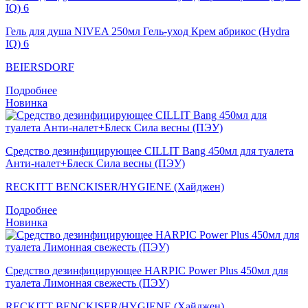
Гель для душа NIVEA 250мл Гель-уход Крем абрикос (Hydra
IQ) 6
BEIERSDORF
Подробнее
Новинка
Средство дезинфицирующее CILLIT Bang 450мл для туалета
Анти-налет+Блеск Сила весны (ПЭУ)
RECKITT BENCKISER/HYGIENE (Хайджен)
Подробнее
Новинка
Средство дезинфицирующее HARPIC Power Plus 450мл для
туалета Лимонная свежесть (ПЭУ)
RECKITT BENCKISER/HYGIENE (Хайджен)