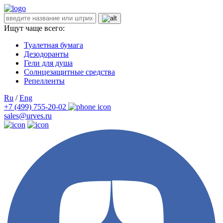
Ищут чаще всего:
Туалетная бумага
Дезодоранты
Гели для душа
Солнцезащитные средства
Репелленты
Ru
/
Eng
+7 (499) 755-20-02
sales@urves.ru