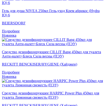
Гель для душа NIVEA 250мл Гель-уход Крем абрикос (Hydra
IQ) 6
BEIERSDORF
Подробнее
Новинка
Средство дезинфицирующее CILLIT Bang 450мл для туалета
Анти-налет+Блеск Сила весны (ПЭУ)
RECKITT BENCKISER/HYGIENE (Хайджен)
Подробнее
Новинка
Средство дезинфицирующее HARPIC Power Plus 450мл для
туалета Лимонная свежесть (ПЭУ)
RECKITT BENCKISER/HYGIENE (Хайджен)