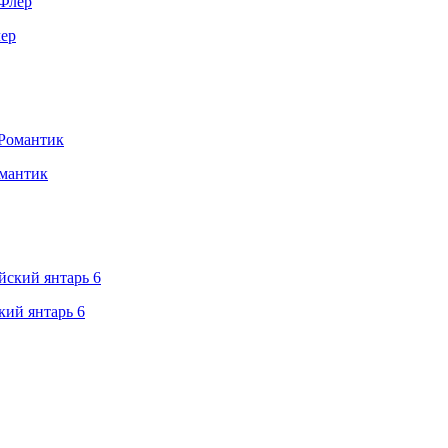
ер
мантик
ий янтарь 6