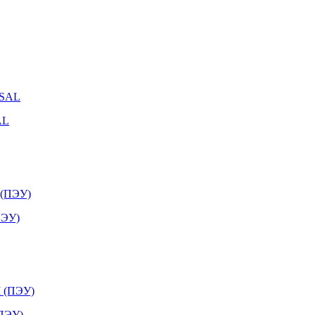
AL
ПЭУ)
(ПЭУ)