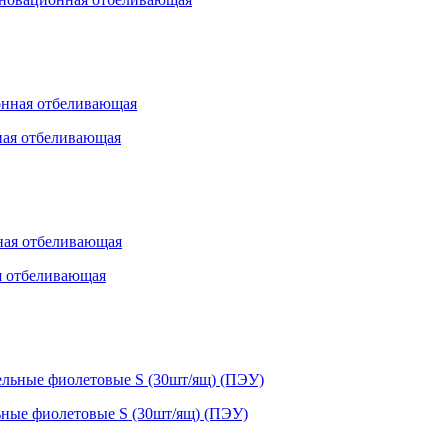
ная отбеливающая
я отбеливающая
ьные фиолетовые S (30шт/ящ) (ПЭУ)