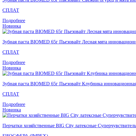
СПЛАТ
Подробнее
Новинка
Зубная паста BIOMED 65г Пьезовайт Лесная мята инновацион
СПЛАТ
Подробнее
Новинка
Зубная паста BIOMED 65г Пьезовайт Клубника инновационна
СПЛАТ
Подробнее
Новинка
Перчатки хозяйственные BIG City латексные Суперчувствител
БИОСФЕРА (IMPEX)