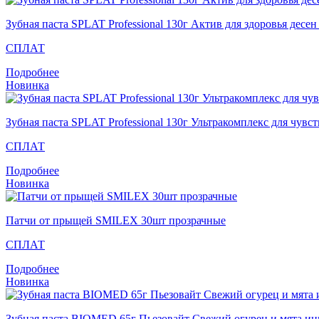
Зубная паста SPLAT Professional 130г Актив для здоровья десе
СПЛАТ
Подробнее
Новинка
Зубная паста SPLAT Professional 130г Ультракомплекс для чувс
СПЛАТ
Подробнее
Новинка
Патчи от прыщей SMILEX 30шт прозрачные
СПЛАТ
Подробнее
Новинка
Зубная паста BIOMED 65г Пьезовайт Свежий огурец и мята и