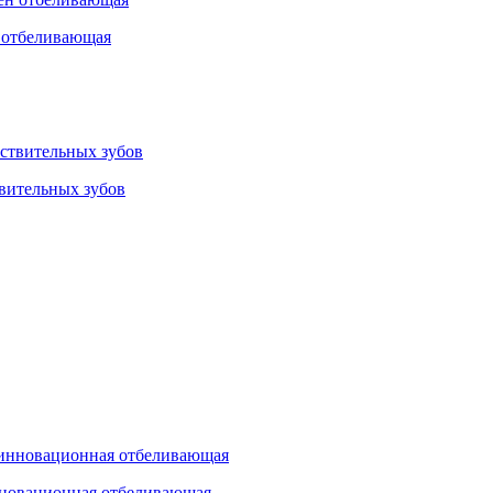
н отбеливающая
твительных зубов
нновационная отбеливающая