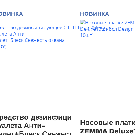
ОВИНКА
НОВИНКА
редство дезинфицирующее CILLIT B
Носовые плат
уалета Анти-
ZEMMA Deluxe
алет+Блеск Свежесть океана