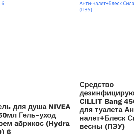
Средство
дезинфициру
CILLIT Bang 4
ель для душа NIVEA
для туалета А
50мл Гель-уход
налет+Блеск С
рем абрикос (Hydra
весны (ПЭУ)
Q) 6