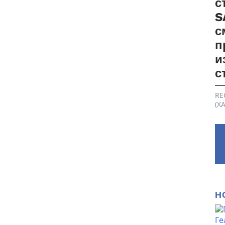
с
S
с
п
и
с
RE
(Х
Н