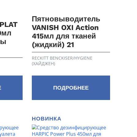
Пятновыводитель
SPLAT
VANISH OXI Action
0мл
415мл для тканей
вы
(жидкий) 21
RECKITT BENCKISER/HYGIENE
(ХАЙДЖЕН)
Е
ПОДРОБНЕЕ
НОВИНКА