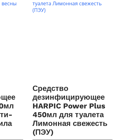
Средство
ющее
дезинфицирующее
50мл
HARPIC Power Plus
нти-
450мл для туалета
ила
Лимонная свежесть
(ПЭУ)