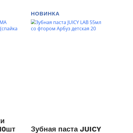
НОВИНКА
ang 750мл д/
ки
10шт
Зубная паста JUICY