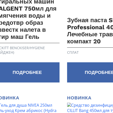
тиральных машин
ALGENT 750мл для
мягчения воды и
Зубная паста 
редотвр образ
Professional 4
звестк налета в
Лечебные тра
тир маш Гель
компакт 20
CKITT BENCKISER/HYGIENE
АЙДЖЕН)
СПЛАТ
ПОДРОБНЕЕ
ПОДРОБНЕ
ОВИНКА
НОВИНКА