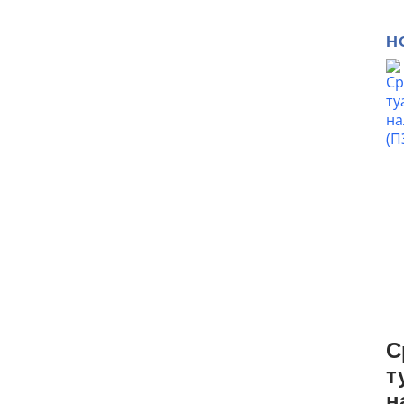
Н
С
т
н