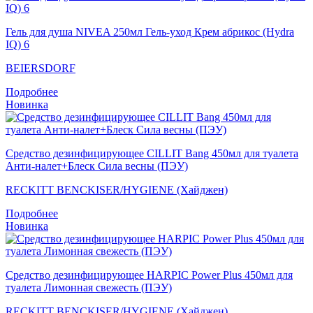
Гель для душа NIVEA 250мл Гель-уход Крем абрикос (Hydra
IQ) 6
BEIERSDORF
Подробнее
Новинка
Средство дезинфицирующее CILLIT Bang 450мл для туалета
Анти-налет+Блеск Сила весны (ПЭУ)
RECKITT BENCKISER/HYGIENE (Хайджен)
Подробнее
Новинка
Средство дезинфицирующее HARPIC Power Plus 450мл для
туалета Лимонная свежесть (ПЭУ)
RECKITT BENCKISER/HYGIENE (Хайджен)