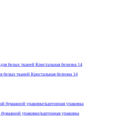
я белых тканей Кристальная белизна 14
умажной упаковке/картонная упаковка