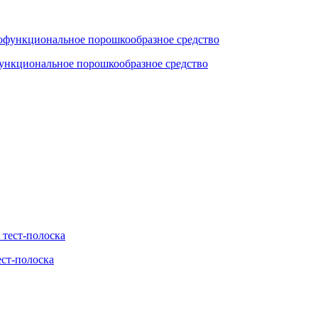
функциональное порошкообразное средство
ест-полоска