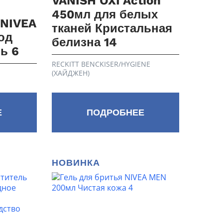
VANISH OXI Action
450мл для белых
 NIVEA
тканей Кристальная
од
белизна 14
ь 6
RECKITT BENCKISER/HYGIENE
(ХАЙДЖЕН)
Е
ПОДРОБНЕЕ
НОВИНКА