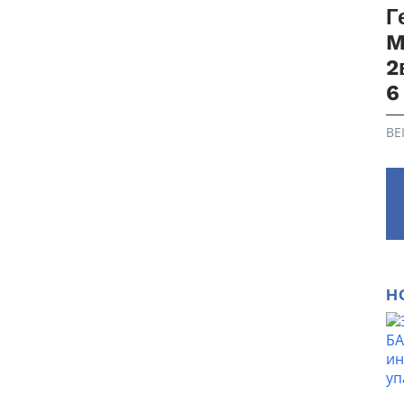
Г
M
2
6
BE
Н