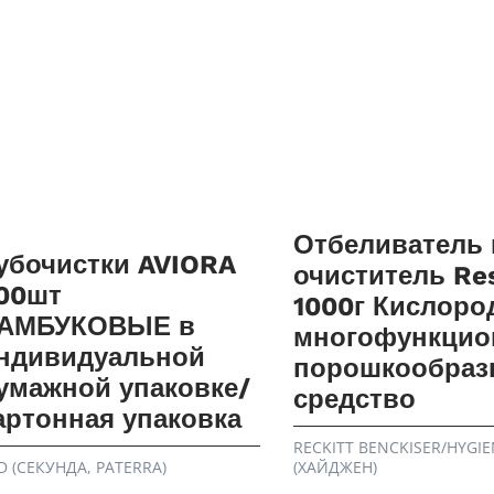
Отбеливатель 
убочистки AVIORA
очиститель Re
00шт
1000г Кислоро
АМБУКОВЫЕ в
многофункцио
ндивидуальной
порошкообраз
умажной упаковке/
средство
артонная упаковка
RECKITT BENCKISER/HYGIE
D (СЕКУНДА, PATERRA)
(ХАЙДЖЕН)