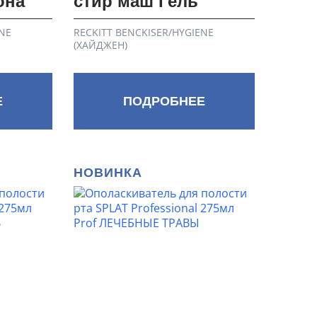
она
стир маш Гель
NE
RECKITT BENCKISER/HYGIENE
(ХАЙДЖЕН)
Е
ПОДРОБНЕЕ
НОВИНКА