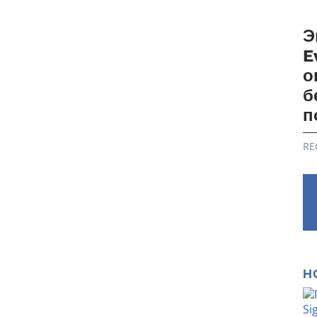
Э
E
о
б
п
RE
Н