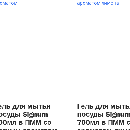
ель для мытья
Гель для мыть
осуды Signum
посуды Signu
00мл в ПММ со
700мл в ПММ 