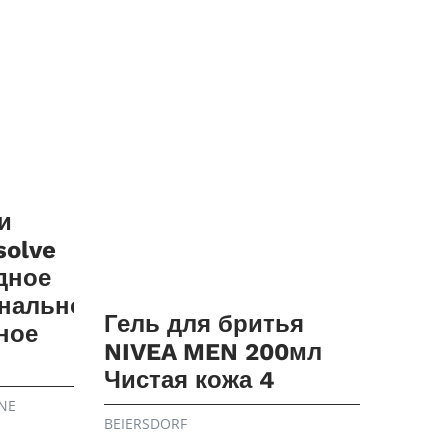
и
solve
дное
нальное
Гель для бритья
ное
NIVEA MEN 200мл
Чистая кожа 4
NE
BEIERSDORF