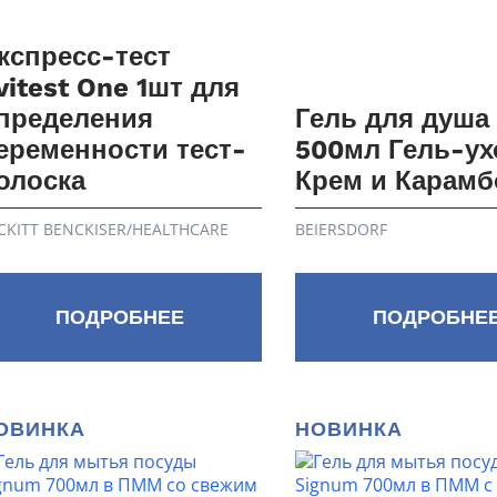
кспресс-тест
vitest One 1шт для
пределения
Гель для душа
еременности тест-
500мл Гель-ух
олоска
Крем и Карамб
CKITT BENCKISER/НEALTHСARE
BEIERSDORF
ПОДРОБНЕЕ
ПОДРОБНЕ
ОВИНКА
НОВИНКА