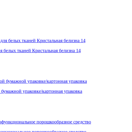
я белых тканей Кристальная белизна 14
умажной упаковке/картонная упаковка
функциональное порошкообразное средство