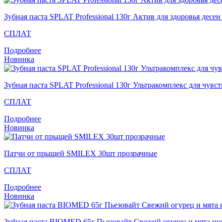
Зубная паста SPLAT Professional 130г Актив для здоровья десе
СПЛАТ
Подробнее
Новинка
Зубная паста SPLAT Professional 130г Ультракомплекс для чувс
СПЛАТ
Подробнее
Новинка
Патчи от прыщей SMILEX 30шт прозрачные
СПЛАТ
Подробнее
Новинка
Зубная паста BIOMED 65г Пьезовайт Свежий огурец и мята и