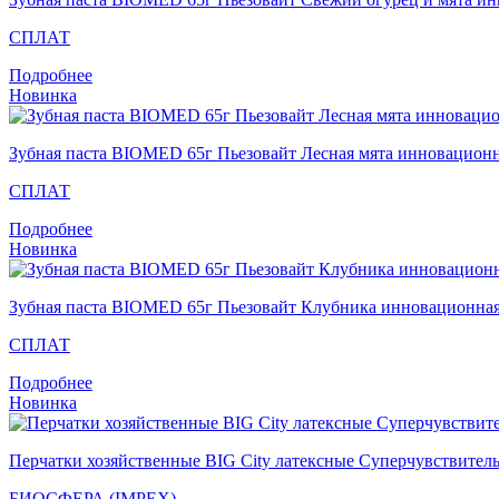
СПЛАТ
Подробнее
Новинка
Зубная паста BIOMED 65г Пьезовайт Лесная мята инновацион
СПЛАТ
Подробнее
Новинка
Зубная паста BIOMED 65г Пьезовайт Клубника инновационна
СПЛАТ
Подробнее
Новинка
Перчатки хозяйственные BIG City латексные Суперчувствител
БИОСФЕРА (IMPEX)