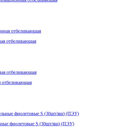
ная отбеливающая
я отбеливающая
ьные фиолетовые S (30шт/ящ) (ПЭУ)