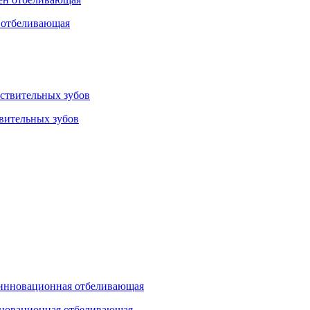
н отбеливающая
твительных зубов
нновационная отбеливающая