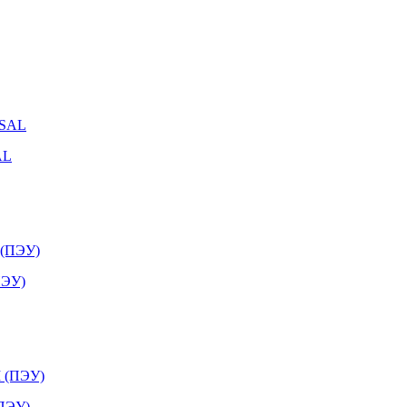
AL
ПЭУ)
(ПЭУ)