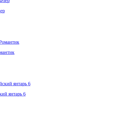
ер
мантик
ий янтарь 6