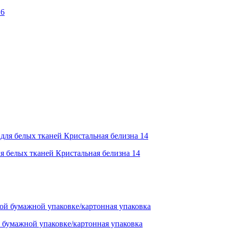
 6
я белых тканей Кристальная белизна 14
умажной упаковке/картонная упаковка