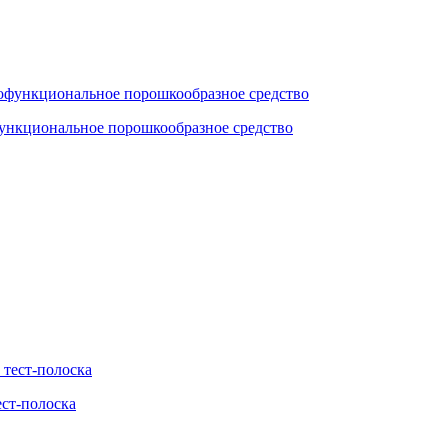
функциональное порошкообразное средство
ест-полоска