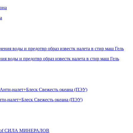
а
 воды и предотвр образ известк налета в стир маш Гель
нти-налет+Блеск Свежесть океана (ПЭУ)