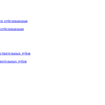
н отбеливающая
твительных зубов