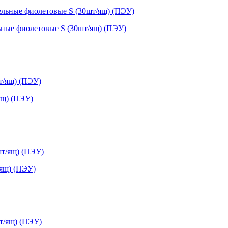
ьные фиолетовые S (30шт/ящ) (ПЭУ)
ящ) (ПЭУ)
/ящ) (ПЭУ)