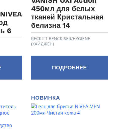
VANISH OXI Action
450мл для белых
 NIVEA
тканей Кристальная
од
белизна 14
ь 6
RECKITT BENCKISER/HYGIENE
(ХАЙДЖЕН)
Е
ПОДРОБНЕЕ
НОВИНКА