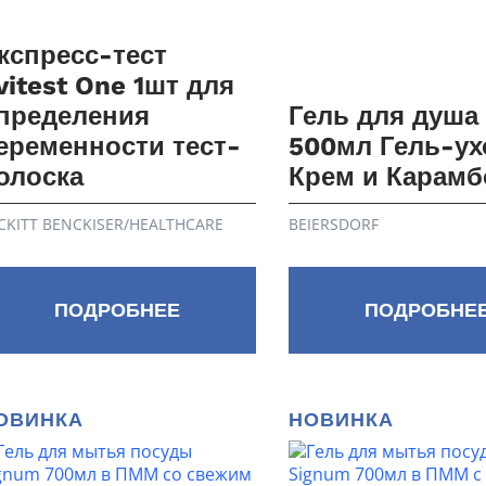
кспресс-тест
vitest One 1шт для
пределения
Гель для душа
еременности тест-
500мл Гель-ух
олоска
Крем и Карамб
CKITT BENCKISER/НEALTHСARE
BEIERSDORF
ПОДРОБНЕЕ
ПОДРОБНЕ
ОВИНКА
НОВИНКА