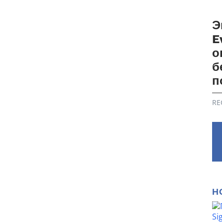
Э
E
о
б
п
RE
Н