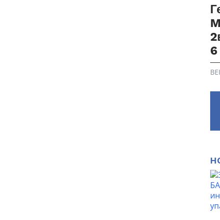
Г
M
2
6
BE
Н