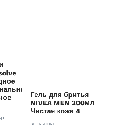
и
solve
дное
нальное
Гель для бритья
ное
NIVEA MEN 200мл
Чистая кожа 4
NE
BEIERSDORF