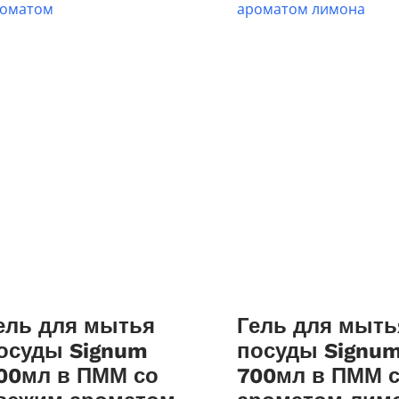
ель для мытья
Гель для мыть
осуды Signum
посуды Signu
00мл в ПММ со
700мл в ПММ 