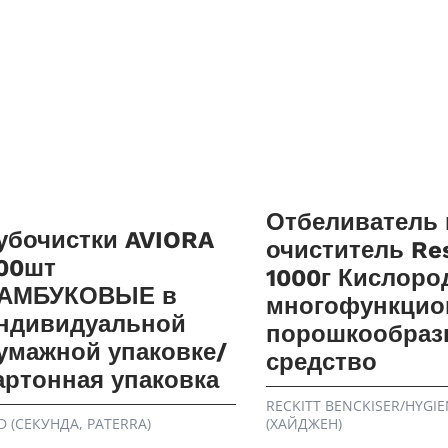
Отбеливатель 
убочистки AVIORA
очиститель Re
00шт
1000г Кислоро
АМБУКОВЫЕ в
многофункцио
ндивидуальной
порошкообраз
умажной упаковке/
средство
артонная упаковка
RECKITT BENCKISER/HYGIE
D (СЕКУНДА, PATERRA)
(ХАЙДЖЕН)