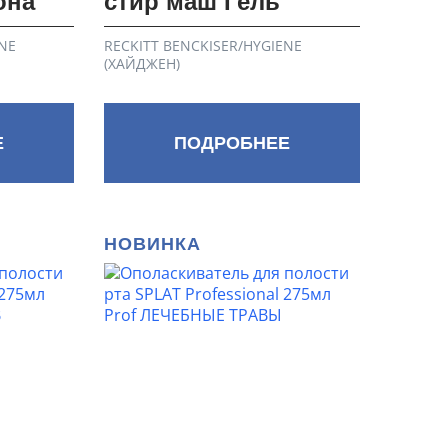
она
стир маш Гель
NE
RECKITT BENCKISER/HYGIENE
(ХАЙДЖЕН)
Е
ПОДРОБНЕЕ
НОВИНКА