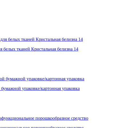
я белых тканей Кристальная белизна 14
умажной упаковке/картонная упаковка
функциональное порошкообразное средство