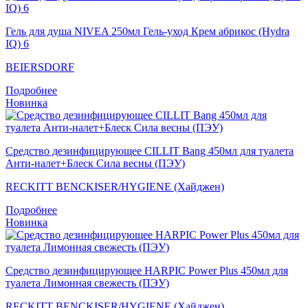
Гель для душа NIVEA 250мл Гель-уход Крем абрикос (Hydra
IQ) 6
BEIERSDORF
Подробнее
Новинка
Средство дезинфицирующее CILLIT Bang 450мл для туалета
Анти-налет+Блеск Сила весны (ПЭУ)
RECKITT BENCKISER/HYGIENE (Хайджен)
Подробнее
Новинка
Средство дезинфицирующее HARPIC Power Plus 450мл для
туалета Лимонная свежесть (ПЭУ)
RECKITT BENCKISER/HYGIENE (Хайджен)