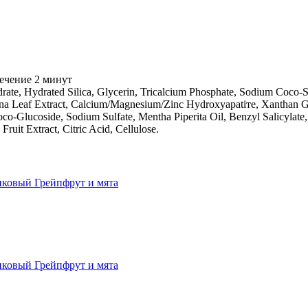
течение 2 минут
rate, Hydrated Silica, Glycerin, Tricalcium Phosphate, Sodium Coco
na Leaf Extract, Calcium/Magnesium/Zinc Hydroxyapatiтe, Xanthan Gu
co-Glucoside, Sodium Sulfate, Mentha Piperita Oil, Benzyl Salicylate,
ruit Extract, Citric Acid, Cellulose.