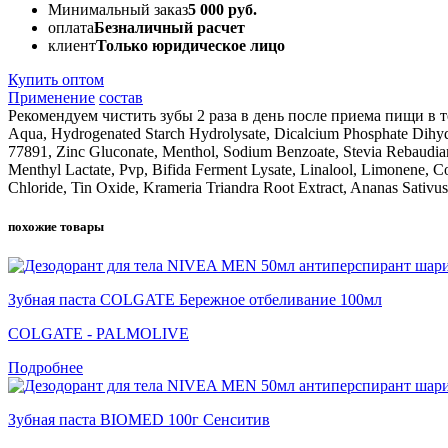
Минимальный заказ
5 000 руб.
оплата
Безналичный расчет
клиент
Только юридическое лицо
Купить оптом
Применение
состав
Рекомендуем чистить зубы 2 раза в день после приема пищи в 
Aqua, Hydrogenated Starch Hydrolysate, Dicalcium Phosphate Dihyd
77891, Zinc Gluconate, Menthol, Sodium Benzoate, Stevia Rebaudia
Menthyl Lactate, Pvp, Bifida Ferment Lysate, Linalool, Limonene, Co
Chloride, Tin Oxide, Krameria Triandra Root Extract, Ananas Sativus F
похожие товары
Зубная паста COLGATE Бережное отбеливание 100мл
COLGATE - PALMOLIVE
Подробнее
Зубная паста BIOMED 100г Сенситив