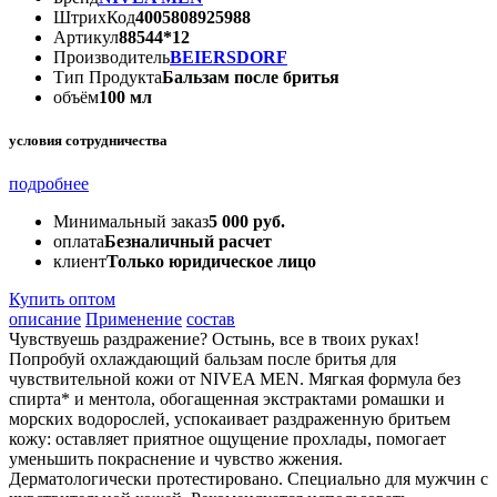
ШтрихКод
4005808925988
Артикул
88544*12
Производитель
BEIERSDORF
Тип Продукта
Бальзам после бритья
объём
100 мл
условия сотрудничества
подробнее
Минимальный заказ
5 000 руб.
оплата
Безналичный расчет
клиент
Только юридическое лицо
Купить оптом
описание
Применение
состав
Чувствуешь раздражение? Остынь, все в твоих руках!
Попробуй охлаждающий бальзам после бритья для
чувствительной кожи от NIVEA MEN. Мягкая формула без
спирта* и ментола, обогащенная экстрактами ромашки и
морских водорослей, успокаивает раздраженную бритьем
кожу: оставляет приятное ощущение прохлады, помогает
уменьшить покраснение и чувство жжения.
Дерматологически протестировано. Специально для мужчин с