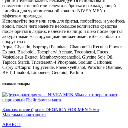
чувствительной кожей. Рекомендуется использовать
совместно с пеной или гелем для бритья из охлаждающей
линейки для чувствительной кожи от NIVEA MEN с
эффектом прохлады.
Используйте пену или гель для бритья, побрейтесь и умойтесь
водой, после чего налейте небольшое количество средства
после бритья в ладонь, нанесите на лицо и шею после бритья
аккуратными массирующими движениями, избегая области
вокруг глаз.
Aqua, Glycerin, Isopropyl Palmitate, Chamomilla Recutita Flower
Extract, Bisabolol, Tocopheryl Acetate, Tocopherol, Fucus
Vesiculosus Extract, Menthoxypropanediol, Glycine Soja Oil,
Tapioca Starch, Triceteareth-4 Phosphate, Sodium Carbomer,
Caprylic/Capric Triglyceride, Phenoxyethanol, Piroctone Olamine,
BHT, Linalool, Limonene, Geraniol, Parfum
похожие товары
Бальзам после бритья DEONICA FOR MEN 50мл
Максимальная защита
АРНЕСТ