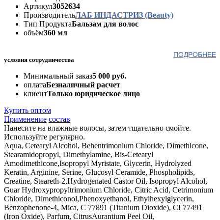
Артикул
3052634
Производитель
ЛАБ ИНДАСТРИЗ (Beauty)
Тип Продукта
Бальзам для волос
объём
360 мл
ПОДРОБНЕЕ
условия сотрудничества
Минимальный заказ
5 000 руб.
оплата
Безналичный расчет
клиент
Только юридическое лицо
Купить оптом
Применение
состав
Нанесите на влажные волосы, затем тщательно смойте.
Используйте регулярно.
Aqua, Cetearyl Alcohol, Behentrimonium Chloride, Dimethicone,
Stearamidopropyl, Dimethylamine, Bis-Cetearyl
Amodimethicone,Isopropyl Myristate, Glycerin, Hydrolyzed
Keratin, Arginine, Serine, Glucosyl Ceramide, Phospholipids,
Creatine, Steareth-2,Hydrogenated Castor Oil, Isopropyl Alcohol,
Guar Hydroxypropyltrimonium Chloride, Citric Acid, Cetrimonium
Chloride, Dimethiconol,Phenoxyethanol, Ethylhexylglycerin,
Benzophenone-4, Mica, С 77891 (Titanium Dioxide), CI 77491
(Iron Oxide), Parfum, CitrusAurantium Peel Oil,